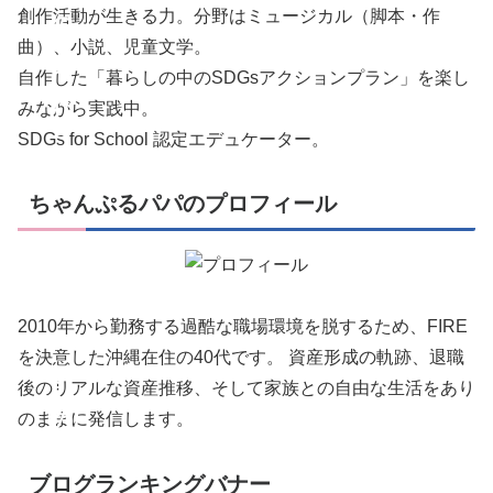
創作活動が生きる力。分野はミュージカル（脚本・作
の
曲）、小説、児童文学。
あ
自作した「暮らしの中のSDGsアクションプラン」を楽し
れ
みながら実践中。
SDGs for School 認定エデュケーター。
こ
れ
ちゃんぷるパパのプロフィール
。
S
D
2010年から勤務する過酷な職場環境を脱するため、FIRE
G
を決意した沖縄在住の40代です。 資産形成の軌跡、退職
s
後のリアルな資産推移、そして家族との自由な生活をあり
の
のままに発信します。
あ
ブログランキングバナー