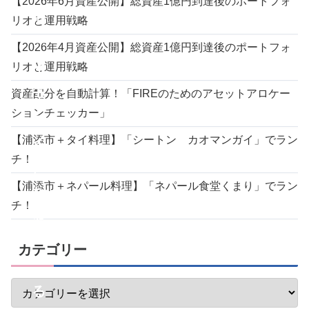
【2026年6月資産公開】総資産1億円到達後のポートフォ
モ
リオと運用戦略
ー
【2026年4月資産公開】総資産1億円到達後のポートフォ
イ
リオと運用戦略
モ
資産配分を自動計算！「FIREのためのアセットアロケー
ションチェッカー」
ー
【浦添市＋タイ料理】「シートン カオマンガイ」でラン
イ
チ！
）
【浦添市＋ネパール料理】「ネパール食堂くまり」でラン
ち
チ！
ゃ
ん
カテゴリー
ぷ
る