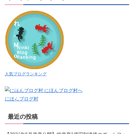
れ
こ
れ
。
M
o
o
人気ブログランキング
i
M
o
にほんブログ村
o
最近の投稿
i
（