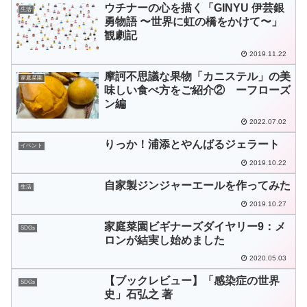
ウチナーの心を描く「GINYU 伊芸銀
生活
勇物語 〜世界に虹の橋をかけて〜」
観劇記
2019.11.22
摩訶不思議な果物「カニステル」の美
家庭菜園
味しい食べ方をご紹介② ーフローズ
ン編
2022.07.02
りっか！浦添とやんばるジェラート
イベント
2019.10.22
自家製ジンジャーエールを作ってみた
生活
2019.10.27
家庭菜園ビギナーズダイヤリー9：メ
SDGs
ロンが結実し始めました
2020.05.03
【ブックレビュー】「感染症の世界
SDGs
史」石弘之 著