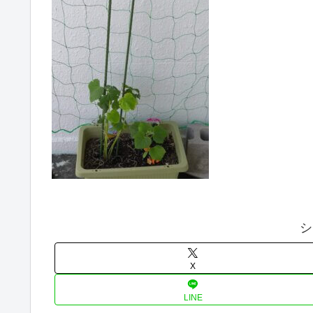
シ
X
LINE