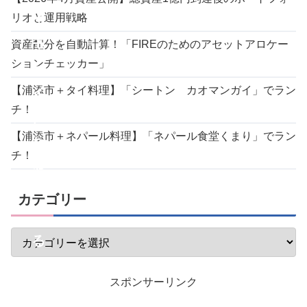
イ
リオと運用戦略
モ
資産配分を自動計算！「FIREのためのアセットアロケー
ションチェッカー」
ー
【浦添市＋タイ料理】「シートン カオマンガイ」でラン
イ
チ！
）
【浦添市＋ネパール料理】「ネパール食堂くまり」でラン
ち
チ！
ゃ
ん
カテゴリー
ぷ
る
ー
スポンサーリンク
ブ