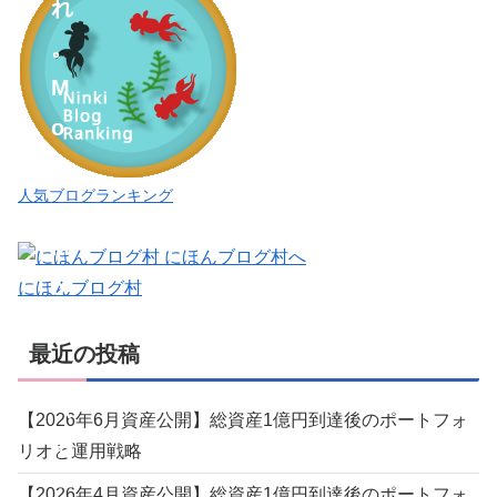
れ
。
M
o
o
人気ブログランキング
i
M
o
にほんブログ村
o
最近の投稿
i
（
【2026年6月資産公開】総資産1億円到達後のポートフォ
モ
リオと運用戦略
ー
【2026年4月資産公開】総資産1億円到達後のポートフォ