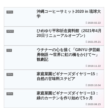
沖縄コーヒーサミット2020 in 琉球大
SDGs
学
2020.02.22
ひめゆり平和祈念資料館（2021年4月
NEWS
20日リニューアルオープン）
2021.05.21
ウチナーの心を描く「GINYU 伊芸銀
生活
勇物語 〜世界に虹の橋をかけて〜」
観劇記
2019.11.22
家庭菜園ビギナーズダイヤリー15：
SDGs
自然の甘味料ステビア
2020.10.04
家庭菜園ビギナーズダイヤリー13：
SDGs
緑のカーテンを作り始めて5ヶ月
2020.08.15