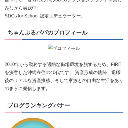
れ
みながら実践中。
SDGs for School 認定エデュケーター。
こ
れ
ちゃんぷるパパのプロフィール
。
S
D
2010年から勤務する過酷な職場環境を脱するため、FIRE
G
を決意した沖縄在住の40代です。 資産形成の軌跡、退職
s
後のリアルな資産推移、そして家族との自由な生活をあり
の
のままに発信します。
あ
ブログランキングバナー
れ
こ