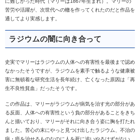
に難しかった時代（マリーは1867年生まれ）。マリーの
苦労や活躍が、次世代への轍を作ってくれたのだと作品を
通してより実感します。
ラジウムの闇に向き合って
史実でマリーはラジウムの人体への有害性を最後まで認め
なかったそうですが、ラジウムを素手で触るような健康被
害に無頓着な研究生活を長年続け、亡くなった原因は「再
生不良性貧血」だったそうです。
この作品は、マリーがラジウムが病気を治す光の部分があ
る反面、人体への有害性という負の部分があることをきち
んと描いており、マリーがそれに向き合う姿に胸を打たれ
ました。苦心の末にやっと見つけ出したラジウム、不治の
病・癌を治せるものなのに人を死に追いやるはずがない。