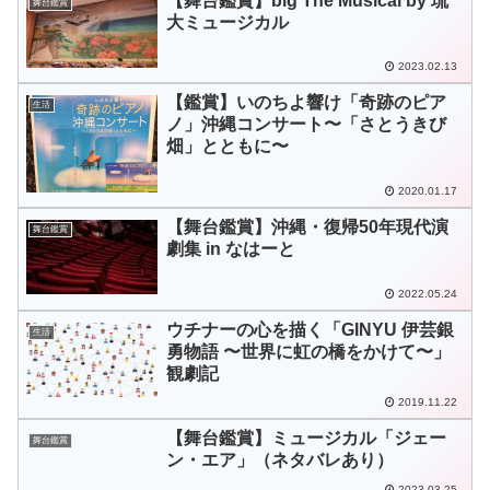
【舞台鑑賞】big The Musical by 琉
舞台鑑賞
大ミュージカル
2023.02.13
【鑑賞】いのちよ響け「奇跡のピア
生活
ノ」沖縄コンサート〜「さとうきび
畑」とともに〜
2020.01.17
【舞台鑑賞】沖縄・復帰50年現代演
舞台鑑賞
劇集 in なはーと
2022.05.24
ウチナーの心を描く「GINYU 伊芸銀
生活
勇物語 〜世界に虹の橋をかけて〜」
観劇記
2019.11.22
【舞台鑑賞】ミュージカル「ジェー
舞台鑑賞
ン・エア」（ネタバレあり）
2023.03.25