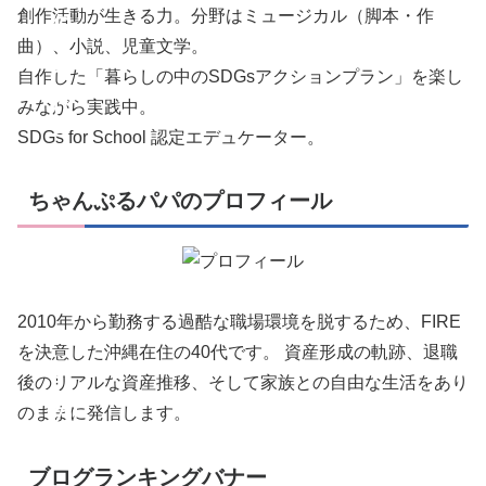
創作活動が生きる力。分野はミュージカル（脚本・作
の
曲）、小説、児童文学。
あ
自作した「暮らしの中のSDGsアクションプラン」を楽し
れ
みながら実践中。
SDGs for School 認定エデュケーター。
こ
れ
ちゃんぷるパパのプロフィール
。
S
D
2010年から勤務する過酷な職場環境を脱するため、FIRE
G
を決意した沖縄在住の40代です。 資産形成の軌跡、退職
s
後のリアルな資産推移、そして家族との自由な生活をあり
の
のままに発信します。
あ
ブログランキングバナー