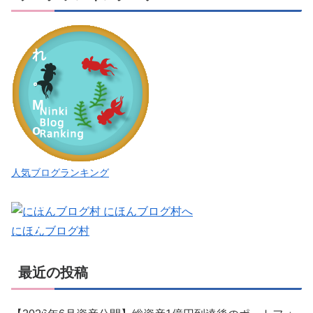
れ
こ
れ
。
M
o
o
人気ブログランキング
i
M
o
にほんブログ村
o
最近の投稿
i
（