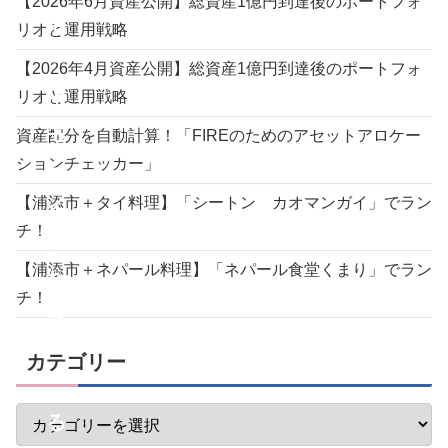
【2026年6月資産公開】総資産1億円到達後のポートフォ
モ
リオと運用戦略
ー
【2026年4月資産公開】総資産1億円到達後のポートフォ
イ
リオと運用戦略
モ
資産配分を自動計算！「FIREのためのアセットアロケー
ションチェッカー」
ー
【浦添市＋タイ料理】「シートン カオマンガイ」でラン
イ
チ！
）
【浦添市＋ネパール料理】「ネパール食堂くまり」でラン
ち
チ！
ゃ
ん
カテゴリー
ぷ
る