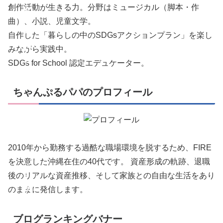
創作活動が生きる力。分野はミュージカル（脚本・作
の
曲）、小説、児童文学。
あ
自作した「暮らしの中のSDGsアクションプラン」を楽し
れ
みながら実践中。
SDGs for School 認定エデュケーター。
こ
れ
ちゃんぷるパパのプロフィール
。
S
D
2010年から勤務する過酷な職場環境を脱するため、FIRE
G
を決意した沖縄在住の40代です。 資産形成の軌跡、退職
s
後のリアルな資産推移、そして家族との自由な生活をあり
の
のままに発信します。
あ
ブログランキングバナー