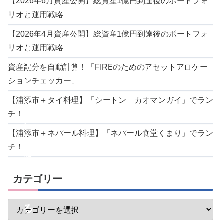
【2026年6月資産公開】総資産1億円到達後のポートフォ
モ
リオと運用戦略
ー
【2026年4月資産公開】総資産1億円到達後のポートフォ
イ
リオと運用戦略
モ
資産配分を自動計算！「FIREのためのアセットアロケー
ションチェッカー」
ー
【浦添市＋タイ料理】「シートン カオマンガイ」でラン
イ
チ！
）
【浦添市＋ネパール料理】「ネパール食堂くまり」でラン
ち
チ！
ゃ
ん
カテゴリー
ぷ
る