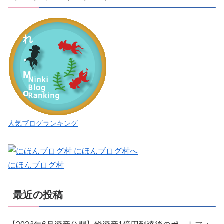
れ
こ
れ
。
M
o
o
人気ブログランキング
i
M
o
にほんブログ村
o
最近の投稿
i
（