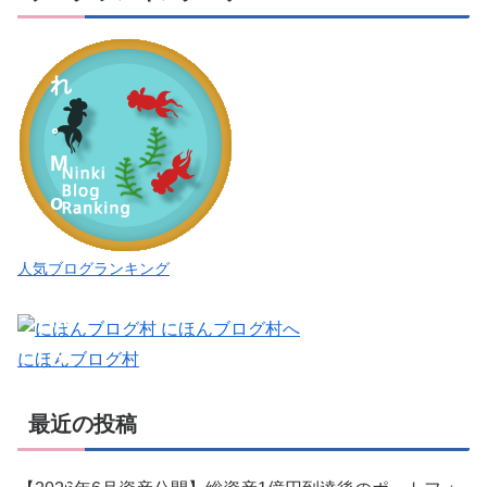
れ
こ
れ
。
M
o
o
人気ブログランキング
i
M
o
にほんブログ村
o
最近の投稿
i
（