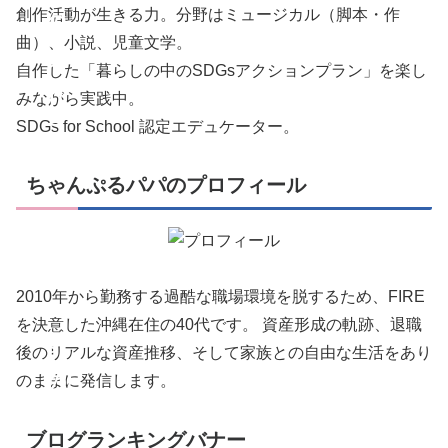
創作活動が生きる力。分野はミュージカル（脚本・作
の
曲）、小説、児童文学。
あ
自作した「暮らしの中のSDGsアクションプラン」を楽し
れ
みながら実践中。
SDGs for School 認定エデュケーター。
こ
れ
ちゃんぷるパパのプロフィール
。
S
D
2010年から勤務する過酷な職場環境を脱するため、FIRE
G
を決意した沖縄在住の40代です。 資産形成の軌跡、退職
s
後のリアルな資産推移、そして家族との自由な生活をあり
の
のままに発信します。
あ
ブログランキングバナー