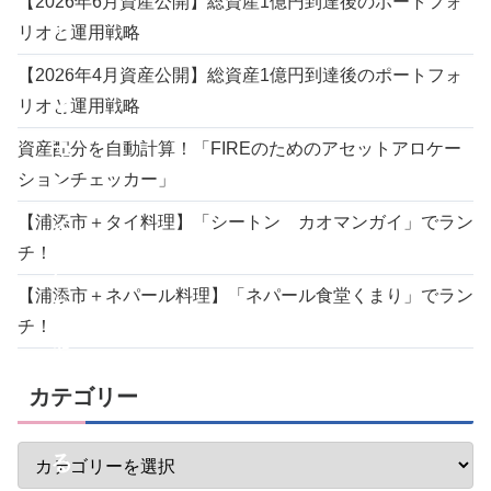
【2026年6月資産公開】総資産1億円到達後のポートフォ
モ
リオと運用戦略
ー
【2026年4月資産公開】総資産1億円到達後のポートフォ
イ
リオと運用戦略
モ
資産配分を自動計算！「FIREのためのアセットアロケー
ションチェッカー」
ー
【浦添市＋タイ料理】「シートン カオマンガイ」でラン
イ
チ！
）
【浦添市＋ネパール料理】「ネパール食堂くまり」でラン
ち
チ！
ゃ
ん
カテゴリー
ぷ
る