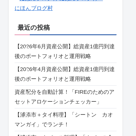
（
にほんブログ村
モ
最近の投稿
ー
イ
【2026年6月資産公開】総資産1億円到達
モ
後のポートフォリオと運用戦略
ー
【2026年4月資産公開】総資産1億円到達
イ
後のポートフォリオと運用戦略
）
資産配分を自動計算！「FIREのためのア
ち
セットアロケーションチェッカー」
ゃ
ん
【浦添市＋タイ料理】「シートン カオ
マンガイ」でランチ！
ぷ