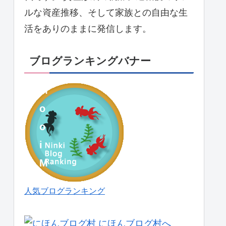
ルな資産推移、そして家族との自由な生
れ
活をありのままに発信します。
こ
れ
ブログランキングバナー
。
M
o
o
i
M
o
人気ブログランキング
o
i