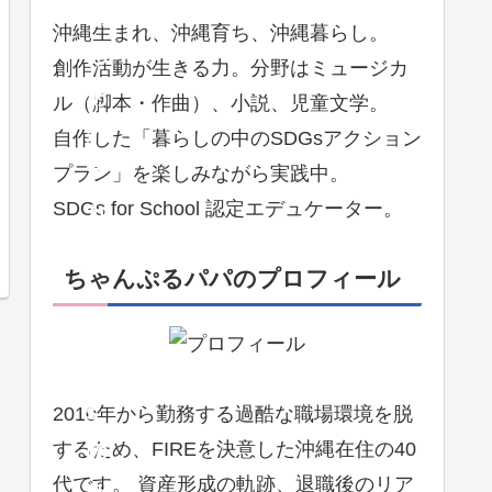
動
沖縄生まれ、沖縄育ち、沖縄暮らし。
の
創作活動が生きる力。分野はミュージカ
あ
ル（脚本・作曲）、小説、児童文学。
れ
自作した「暮らしの中のSDGsアクション
こ
プラン」を楽しみながら実践中。
SDGs for School 認定エデュケーター。
れ
。
ちゃんぷるパパのプロフィール
S
D
G
s
2010年から勤務する過酷な職場環境を脱
するため、FIREを決意した沖縄在住の40
の
代です。 資産形成の軌跡、退職後のリア
あ