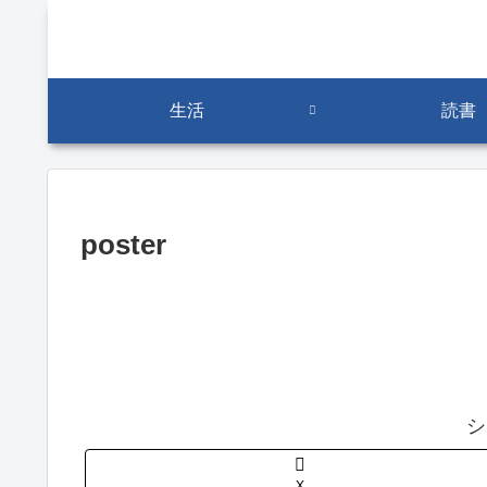
生活
読書
poster
シ
X