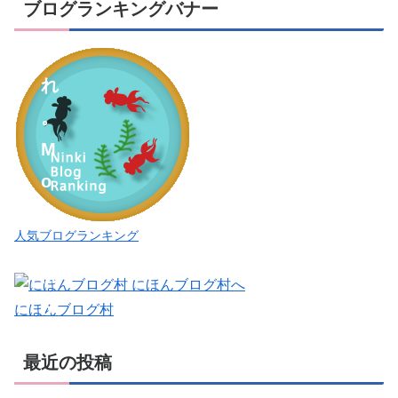
ブログランキングバナー
れ
こ
れ
。
M
o
o
人気ブログランキング
i
M
o
にほんブログ村
o
最近の投稿
i