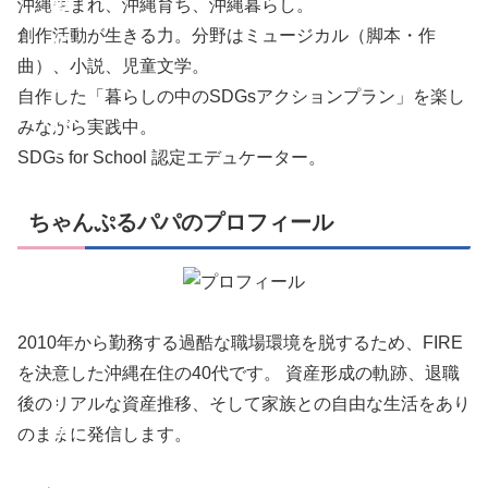
動
沖縄生まれ、沖縄育ち、沖縄暮らし。
創作活動が生きる力。分野はミュージカル（脚本・作
の
曲）、小説、児童文学。
あ
自作した「暮らしの中のSDGsアクションプラン」を楽し
れ
みながら実践中。
SDGs for School 認定エデュケーター。
こ
れ
ちゃんぷるパパのプロフィール
。
S
D
2010年から勤務する過酷な職場環境を脱するため、FIRE
G
を決意した沖縄在住の40代です。 資産形成の軌跡、退職
s
後のリアルな資産推移、そして家族との自由な生活をあり
の
のままに発信します。
あ