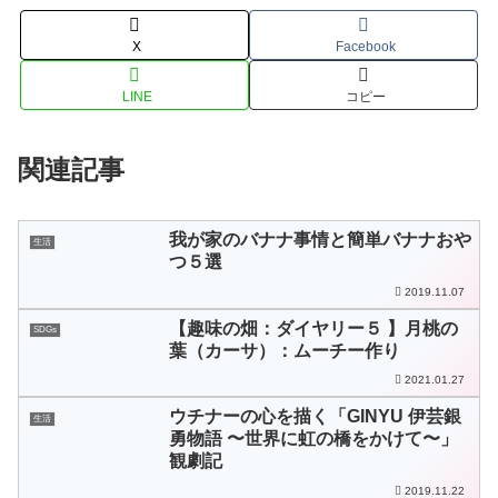
X
Facebook
LINE
コピー
関連記事
我が家のバナナ事情と簡単バナナおや
生活
つ５選
2019.11.07
【趣味の畑：ダイヤリー５ 】月桃の
SDGs
葉（カーサ）：ムーチー作り
2021.01.27
ウチナーの心を描く「GINYU 伊芸銀
生活
勇物語 〜世界に虹の橋をかけて〜」
観劇記
2019.11.22