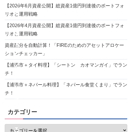
（
【2026年6月資産公開】総資産1億円到達後のポートフォ
モ
リオと運用戦略
ー
【2026年4月資産公開】総資産1億円到達後のポートフォ
イ
リオと運用戦略
モ
資産配分を自動計算！「FIREのためのアセットアロケー
ションチェッカー」
ー
【浦添市＋タイ料理】「シートン カオマンガイ」でラン
イ
チ！
）
【浦添市＋ネパール料理】「ネパール食堂くまり」でラン
ち
チ！
ゃ
ん
カテゴリー
ぷ
る